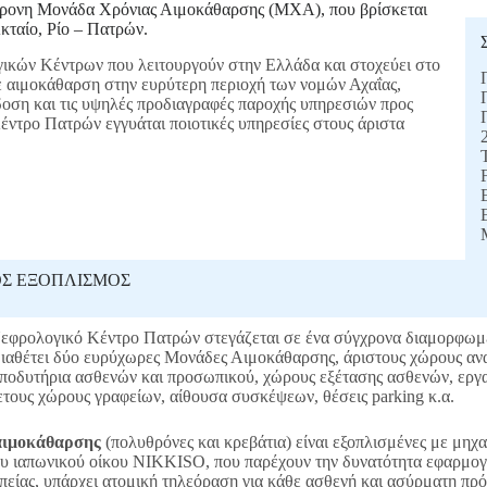
χρονη Μονάδα Χρόνιας Αιμοκάθαρσης (ΜΧΑ), που βρίσκεται
ταίο, Ρίο – Πατρών.
γικών Κέντρων που λειτουργούν στην Ελλάδα και στοχεύει στο
ε αιμοκάθαρση στην ευρύτερη περιοχή των νομών Αχαΐας,
δοση και τις υψηλές προδιαγραφές παροχής υπηρεσιών προς
ντρο Πατρών εγγυάται ποιοτικές υπηρεσίες στους άριστα
ΟΣ ΕΞΟΠΛΙΣΜΟΣ
εφρολογικό Κέντρο Πατρών στεγάζεται σε ένα σύγχρονα διαμορφωμέ
 διαθέτει δύο ευρύχωρες Μονάδες Αιμοκάθαρσης, άριστους χώρους α
ποδυτήρια ασθενών και προσωπικού, χώρους εξέτασης ασθενών, εργα
ετους χώρους γραφείων, αίθουσα συσκέψεων, θέσεις parking κ.α.
 αιμοκάθαρσης
(πολυθρόνες και κρεβάτια) είναι εξοπλισμένες με μηχ
ου ιαπωνικού οίκου ΝΙΚΚΙSΟ, που παρέχουν την δυνατότητα εφαρμο
είας, υπάρχει ατομική τηλεόραση για κάθε ασθενή και ασύρματη πρόσ