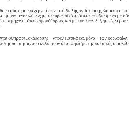
θέτει σύστημα επεξεργασίας νερού διπλής αντίστροφης ώσμωσης το
εναρμονισμένο πλήρως με τα ευρωπαϊκά πρότυπα, εφοδιασμένο με σύ
ύ των μηχανημάτων αιμοκάθαρσης και με επιπλέον δεξαμενές νερού 
.
ται φίλτρα αιμοκάθαρσης – αποκλειστικά και μόνο – των κορυφαίων
ίστης ποιότητας, που καλύπτουν όλο το φάσμα της ποιοτικής αιμοκάθ