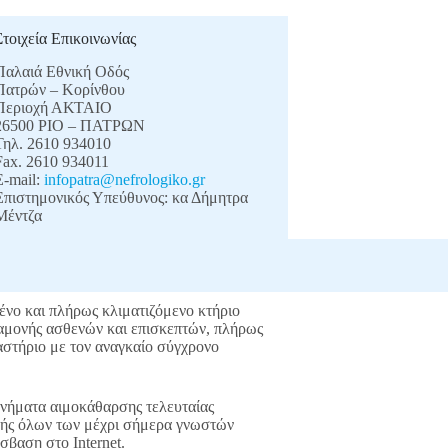
Στοιχεία Επικοινωνίας
Παλαιά Εθνική Οδός
Πατρών – Κορίνθου
Περιοχή ΑΚΤΑΙΟ
26500 ΡΙΟ – ΠΑΤΡΩΝ
Τηλ. 2610 934010
Fax. 2610 934011
E-mail:
infopatra@nefrologiko.gr
Επιστημονικός Υπεύθυνος: κα Δήμητρα
Μέντζα
νο και πλήρως κλιματιζόμενο κτήριο
ναμονής ασθενών και επισκεπτών, πλήρως
στήριο με τον αναγκαίο σύγχρονο
ανήματα αιμοκάθαρσης τελευταίας
γής όλων των μέχρι σήμερα γνωστών
βαση στο Internet.