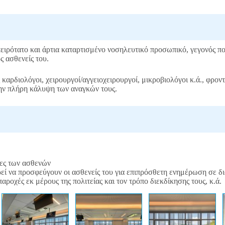
ειρότατο και άρτια καταρτισμένο νοσηλευτικό προσωπικό, γεγονός πο
ς ασθενείς του.
καρδιολόγοι, χειρουργοί/αγγειοχειρουργοί, μικροβιολόγοι κ.ά., φρον
την πλήρη κάλυψη των αναγκών τους.
κες των ασθενών
εί να προσφεύγουν οι ασθενείς του για επιπρόσθετη ενημέρωση σε δ
αροχές εκ μέρους της πολιτείας και τον τρόπο διεκδίκησης τους, κ.ά.