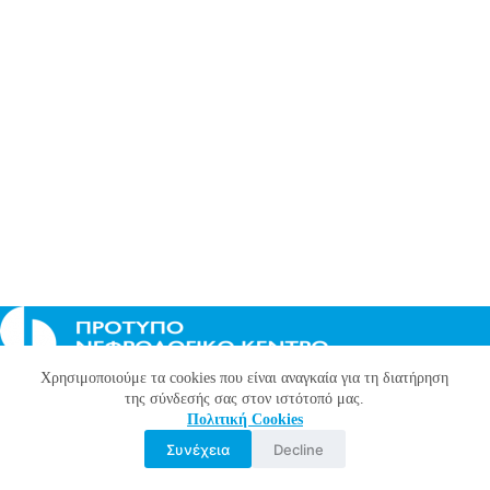
Χρησιμοποιούμε τα cookies που είναι αναγκαία για τη διατήρηση
Terms of use
της σύνδεσής σας στον ιστότοπό μας.
Cookies policy
Πoλιτική Cookies
Privacy policy
CCTV surveillance notice
Συνέχεια
Decline
Designed & Developed by
XP4U.net
Designed & Developed by
XP4U.net