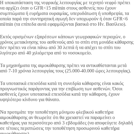
Η υποκατάσταση της νεφρικής λειτουργίας με τεχνητό νεφρό πρέπει
να αρχίζει όταν ο GFR<15 ml/min στους ασθενείς που έχουν
συμπτώματα ή ευρήματα ουραιμίας, υπερυδάτωση ή υποθρεψία, τα
οποία παρά την συντηρητική αγωγή δεν υποχωρούν ή όταν GFR<6
ml/min (τα επίπεδα αυτά εφαρμόζονται βασικά στο Ην. Βασίλειο).
Εκτός ορισμένων εξαιρέσεων κάποιων γεωγραφικών περιοχών, ο
χρόνος μετακίνησης του ασθενούς από το σπίτι στη μονάδα κάθαρσης
δεν πρέπει να είναι πάνω από 30 λεπτά ή να απέχει το σπίτι του
λιγότερο από 40 χιλιόμετρα από το νοσοκομείο.
Τα μηχανήματα της αιμοκάθαρσης πρέπει να αντικαθίστανται μετά
από 7-10 χρόνια λειτουργίας τους (25.000-40.000 ώρες λειτουργίας).
Τα υποτασικά επεισόδια κατά τη συνεδρία κάθαρσης είναι κακός
προγνωστικός παράγοντας για την επιβίωση των ασθενών. Όσοι
ασθενείς έχουν υποτασικά επεισόδια κατά την κάθαρση, έχουν
υψηλότερο κίνδυνο για θάνατο.
Να προτιμάτε την τοποθέτηση μόνιμου φλεβικού καθετήρα
αιμοκάθαρσης αν θεωρείτε ότι θα χρειαστεί να παραμείνει ο
καθετήρας για περισσότερο από 3 εβδομάδες (να αποφεύγετε δηλαδή
σε τέτοιες περιπτώσεις την τοποθέτηση προσωρινού καθετήρα
αιμοκάθαρσης).