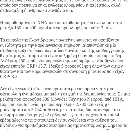
οποία δεν πρέπει να είναι ενώσεις αλουμινίου ή ασβεστίου, αλλά
σεβελαμέρη ή ανθρακικό λανθάνιο κ.ά.
Η παραθορμόνη σε ΧΝΝ υπό αιμοκάθαρση πρέπει να κυμαίνεται
μεταξύ 150 και 300 pg/ml και να προσδιορίζεται κάθε 3 μήνες.
Τα επίπεδα της C-αντιδρώσας πρωτεΐνης φαίνεται να σχετίζονται
ανεξάρτητα με την καρδιαγγειακή επιβίωση. Διαπιστώθηκε μία
σταδιακή αύξηση όλων των αιτίων θανάτου και της καρδιαγγειακής
θνητότητας σε άτομα που είχαν αυξημένη C-αντιδρώσα πρωτεΐνη.
Ανάλυση 280 σταθεροποιημένων αιμοκαθαιρόμενων ασθενών που
είχαν επίπεδα CRP>15,7, έδειξε 5 φορές αύξηση όλων των αιτίων
θανάτων και των καρδιαγγειακών σε σύγκριση μ’ αυτούς που είχαν
CRP<3.3.
Δεν είναι γνωστό πότε είναι προτιμότερο να παρακεντάτε μία
φίστουλα ή ένα μόσχευμα από τη στιγμή της δημιουργίας τους. Σε μία
μελέτη που αφορούσε 309 Μονάδες Τεχνητού Νεφρού, από ΗΠΑ,
Ευρώπη και Ιαπωνία, η οποία περιέλαβε 2.730 ασθενείς με
μοσχεύματα και 2.154 ασθενείς με φίστουλα, διαπιστώθηκε ότι η
πρώιμη παρακέντησης (<2 εβδομάδες για τα μοσχεύματα και <4
εβδομάδες για τις φίστουλες) δεν συνοδεύεται από αύξηση του
κινδύνου για προβλήματα ανεπάρκειας της αναστόμωσης. Σήμερα τα