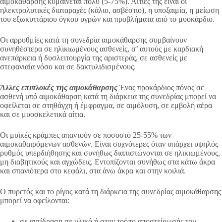
αιμοκάθαρσης κυμαίνεται πολύ (5-75%). Αιτίες της είναι οι
ηλεκτρολυτικές διαταραχές (κάλιο, ασβέστιο), η υποξαιμία, η μείωση
του εξωκυττάριου όγκου υγρών και προβλήματα από το μυοκάρδιο.
Οι αρρυθμίες κατά τη συνεδρία αιμοκάθαρσης συμβαίνουν
συνηθέστερα σε ηλικιωμένους ασθενείς, σ’ αυτούς με καρδιακή
ανεπάρκεια ή δυσλειτουργία της αριστεράς, σε ασθενείς με
στεφανιαία νόσο και σε δακτυλιδισμένους.
Άλλες επιπλοκές της αιμοκάθαρσης
Ένας προκάρδιος πόνος σε
ασθενή υπό αιμοκάθαρση κατά τη διάρκεια της συνεδρίας μπορεί να
οφείλεται σε στηθάγχη ή έμφραγμα, σε αιμόλυση, σε εμβολή αέρα
και σε μυοσκελετικά αίτια.
Οι μυϊκές κράμπες απαντούν σε ποσοστό 25-55% των
αιμοκαθαιρόμενων ασθενών. Είναι συχνότερες όταν υπάρχει υψηλός
ρυθμός υπερδιήθησης και συνήθως διαπιστώνονται σε ηλικιωμένους,
μη διαβητικούς και αγχώδεις. Εντοπίζονται συνήθως στα κάτω άκρα
και σπανιότερα στο κεφάλι, στα άνω άκρα και στην κοιλιά.
Ο πυρετός και το ρίγος κατά τη διάρκεια της συνεδρίας αιμοκάθαρσης
μπορεί να οφείλονται:
σε αντίδραση σε υλικό ή στον τρόπο αποστείρωσής του,