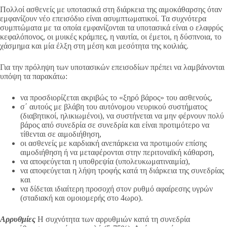
Πολλοί ασθενείς με υποτασικά στη διάρκεια της αιμοκάθαρσης όταν
εμφανίζουν νέο επεισόδιο είναι ασυμπτωματικοί. Τα συχνότερα
συμπτώματα με τα οποία εμφανίζονται τα υποτασικά είναι ο ελαφρύς
κεφαλόπονος, οι μυικές κράμπες, η ναυτία, οι έμετοι, η δύσπνοια, το
χάσμημα και μία έλξη στη μέση και μεσότητα της κοιλιάς.
Για την πρόληψη των υποτασικών επεισοδίων πρέπει να λαμβάνονται
υπόψη τα παρακάτω:
να προσδιορίζεται ακριβώς το «ξηρό βάρος» του ασθενούς,
σ΄ αυτούς με βλάβη του αυτόνομου νευρικού συστήματος
(διαβητικοί, ηλικιωμένοι), να συστήνεται να μην φέρνουν πολύ
βάρος από συνεδρία σε συνεδρία και είναι προτιμότερο να
τίθενται σε αιμοδιήθηση,
οι ασθενείς με καρδιακή ανεπάρκεια να προτιμούν επίσης
αιμοδιήθηση ή να μεταφέρονται στην περιτοναϊκή κάθαρση,
να αποφεύγεται η υποθρεψία (υπολευκωματιναιμία),
να αποφεύγεται η λήψη τροφής κατά τη διάρκεια της συνεδρίας
και
να δίδεται ιδιαίτερη προσοχή στον ρυθμό αφαίρεσης υγρών
(σταδιακή και ομοιομερής στο 4ωρο).
Αρρυθμίες
Η συχνότητα των αρρυθμιών κατά τη συνεδρία