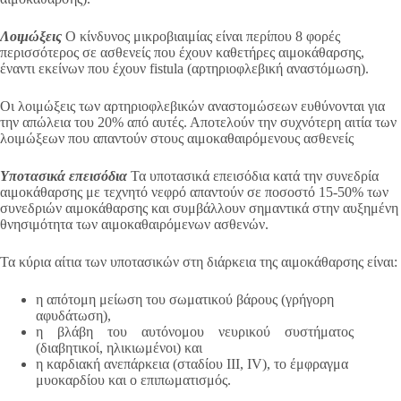
Λοιμώξεις
Ο κίνδυνος μικροβιαιμίας είναι περίπου 8 φορές
περισσότερος σε ασθενείς που έχουν καθετήρες αιμοκάθαρσης,
έναντι εκείνων που έχουν fistula (αρτηριοφλεβική αναστόμωση).
Οι λοιμώξεις των αρτηριοφλεβικών αναστομώσεων ευθύνονται για
την απώλεια του 20% από αυτές. Αποτελούν την συχνότερη αιτία των
λοιμώξεων που απαντούν στους αιμοκαθαιρόμενους ασθενείς
Υποτασικά επεισόδια
Τα υποτασικά επεισόδια κατά την συνεδρία
αιμοκάθαρσης με τεχνητό νεφρό απαντούν σε ποσοστό 15-50% των
συνεδριών αιμοκάθαρσης και συμβάλλουν σημαντικά στην αυξημένη
θνησιμότητα των αιμοκαθαιρόμενων ασθενών.
Τα κύρια αίτια των υποτασικών στη διάρκεια της αιμοκάθαρσης είναι:
η απότομη μείωση του σωματικού βάρους (γρήγορη
αφυδάτωση),
η βλάβη του αυτόνομου νευρικού συστήματος
(διαβητικοί, ηλικιωμένοι) και
η καρδιακή ανεπάρκεια (σταδίου III, IV), το έμφραγμα
μυοκαρδίου και ο επιπωματισμός.