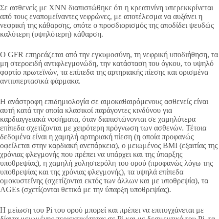
Σε ασθενείς με ΧΝΝ διαπιστώθηκε ότι η κρεατινίνη υπερεκκρίνεται
από τους εναπομείναντες νεφρώνες, με αποτέλεσμα να αυξάνει η
νεφρική της κάθαρσης, οπότε ο προσδιορισμός της αποδίδει ψευδώς
καλύτερη (υψηλότερη) κάθαρση.
Ο GFR επηρεάζεται από την εγκυμοσύνη, τη νεφρική υποδιήθηση, τα
μη στεροειδή αντιφλεγμονώδη, την κατάσταση του όγκου, το υψηλό
φορτίο πρωτεϊνών, τα επίπεδα της αρτηριακής πίεσης και ορισμένα
αντιυπερτασικά φάρμακα.
Η ανάστροφη επιδημιολογία σε αιμοκαθαιρόμενους ασθενείς είναι
αυτή κατά την οποία κλασικοί παράγοντες κινδύνου για
καρδιαγγειακά νοσήματα, όταν διαπιστώνονται σε χαμηλότερα
επίπεδα σχετίζονται με χειρότερη πρόγνωση των ασθενών. Τέτοια
δεδομένα είναι η χαμηλή αρτηριακή πίεση (η οποία προφανώς
οφείλεται στην καρδιακή ανεπάρκεια), ο μειωμένος ΒΜΙ (εξαιτίας της
χρόνιας φλεγμονής που πρέπει να υπάρχει και της ύπαρξης
υποθρεψίας), η χαμηλή χοληστερόλη του ορού (προφανώς λόγω της
υποθρεψίας και της χρόνιας φλεγμονής), τα υψηλά επίπεδα
ομοκυστεΐνης (σχετίζονται εκτός των άλλων και με υποθρεψία), τα
AGEs (σχετίζονται θετικά με την ύπαρξη υποθρεψίας).
Η μείωση του Pi του ορού μπορεί και πρέπει να επιτυγχάνεται με
δίαιτα μειωμένης περιεκτικότητας σε Pi και με δεσμευτικά του Pi, τα