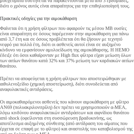
μοσχεύματα συστήνεται να παρακεντούνται μετά από 3 εβδομάδες,
διότι ο χρόνος αυτός είναι απαραίτητος για την επιθηλιοποίησή τους.
Πρακτικές οδηγίες για την αιμοκάθαρση
Φαίνεται ότι η χρήση φίλτρων που αφαιρούν τις μέσου ΜΒ ουσίες
είναι απαραίτητη σε όσους παρέμειναν στην αιμοκάθαρση για πάνω
από 3,7 έτη και σε όσους προβλέπεται ότι θα ζήσουν με τεχνητό
νεφρό για πολλά έτη, διότι οι ασθενείς αυτοί είναι σε αυξημένο
κίνδυνο να εμφανίσουν αμυλοείδωση της αιμοκάθαρσης. Η HEMO
έδειξε ότι όσοι καθαίρονταν με High flux φίλτρα είχαν μείωση όλων
των αιτίων θανάτου κατά 32% και 37% μείωση των καρδιακών αιτίων
θανάτου.
Πρέπει να αποφεύγεται η χρήση φίλτρων που αποστειρώθηκαν με
αιθυλενοξείδιο (χημική αποστείρωση), διότι συνοδεύεται από
αναφυλακτικές αντιδράσεις.
Οι αιμοκαθαιρόμενοι ασθενείς που κάνουν αιμοκάθαρση με φίλτρο
AN69 (πολυακριλονιτρίλη) δεν πρέπει να χρησιμοποιούν α-ΜΕΑ,
λόγω κινδύνου αναφυλακτικών αντιδράσεων και αιφνίδιου θανάτου
από shock (οφείλονται στη συσσώρευση βραδυκινίνης, ως
αποτέλεσμα αυξημένης σύνθεσης (από αντίδραση του αίματος που
έρχεται σε επαφή με το φίλτρο) και αναστολής του καταβολισμού της