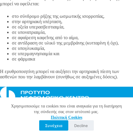
μπορεί να οφείλεται:
στο σύνδρομο ρήξης της ωσμωτικής ισορροπίας,
στην αρτηριακή υπέρταση,
σε οξεία υπερασβεστιαιμία,
σε υπονατριαιμία,
σε αφαίρεση καφεΐνης από το αίμα,
σε αντίδραση σε υλικό της μεμβράνης (κυτταρίνη ή όχι),
σε υπογλυκαιμία,
σε υπερμαγνησιαιμία και
σε φάρμακα
Η ερυθροποιητίνη μπορεί να αυξήσει την αρτηριακή πίεση των
ασθενών που την λαμβάνουν (συνήθως σε αυξημένες δόσεις).
Χρησιμοποιούμε τα cookies που είναι αναγκαία για τη διατήρηση
Όροι χρήσης
της σύνδεσής σας στον ιστότοπό μας.
Πολιτική Cookies
Πολιτική απορρήτου
Πoλιτική Cookies
Ενημέρωση για βιντεοεπιτήρηση
Συνέχεια
Decline
Designed & Developed by
XP4U.net