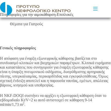
Μετάβαση
στο
περιεχόμενο
Πληροφορίες για την αιμοκάθαρση-Επιπλοκές
Θέματα για Γιατρούς
Γενικές πληροφορίες
Η απόφαση για έναρξη εξωνεφρικής κάθαρσης βασίζεται στο
συνδυασμό κλινικών και βιοχημικών παραμέτρων. Κλινικά ευρήματα
και καταστάσεις που συνηγορούν για έναρξη εξωνεφρικής κάθαρσης
είναι η ύπαρξη πνευμονικού οιδήματος, δυσρύθμιστης αρτηριακής
πίεσης, υπερκαλιαιμίας, περικαρδίτιδας και εγκεφαλοπάθειας. Όμως
σχετική ένδειξη αποτελεί και η παρουσία ναυτίας, εμέτων, απώλειας
βάρους, κνησμού και υποθρεψίας.
Η NKF-DOQI συστήνει να αρχίζει η εξωνεφρική κάθαρση όταν το
εβδομαδιαίο Kt/V<2 κι αυτό αντιστοιχεί σε κάθαρση 9-14
2
ml/min/1,73 m
.