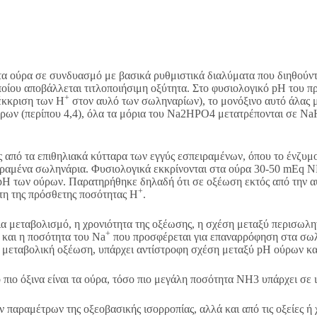
α ούρα σε συνδυασμό με βασικά ρυθμιστικά διαλύματα που διηθούντ
ποίου αποβάλλεται τιτλοποιήσιμη οξύτητα. Στο φυσιολογικό pH του π
+
 έκκριση των Η
στον αυλό των σωληναρίων), το μονόξινο αυτό άλας μ
ούρων (περίπου 4,4), όλα τα μόρια του Na2HPO4 μετατρέπονται σε N
από τα επιθηλιακά κύτταρα των εγγύς εσπειραμένων, όπου το ένζυμο
ειραμένα σωληνάρια. Φυσιολογικά εκκρίνονται στα ούρα 30-50 mEq
pH των ούρων. Παρατηρήθηκε δηλαδή ότι σε οξέωση εκτός από την αύ
+
κτη της πρόσθετης ποσότητας Η
.
για μεταβολισμό, η χρονιότητα της οξέωσης, η σχέση μεταξύ περισωλ
+
και η ποσότητα του Na
που προσφέρεται για επαναρρόφηση στα σωλη
ε μεταβολική οξέωση, υπάρχει αντίστροφη σχέση μεταξύ pH ούρων κα
ιο όξινα είναι τα ούρα, τόσο πιο μεγάλη ποσότητα ΝΗ3 υπάρχει σε 
παραμέτρων της οξεοβασικής ισορροπίας, αλλά και από τις οξείες ή 