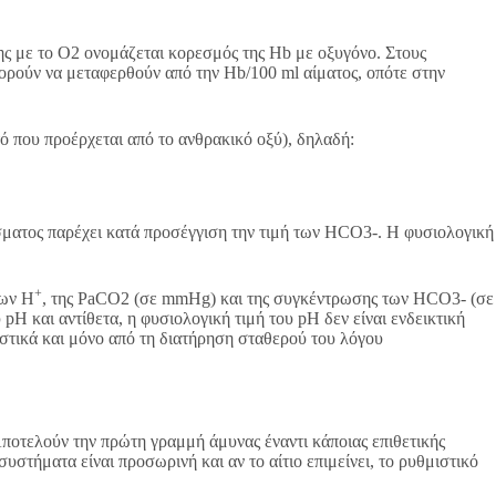
ης με το Ο2 ονομάζεται κορεσμός της Hb με οξυγόνο. Στους
ορούν να μεταφερθούν από την Ηb/100 ml αίματος, οπότε στην
ό που προέρχεται από το ανθρακικό οξύ), δηλαδή:
σματος παρέχει κατά προσέγγιση την τιμή των HCO3-. Η φυσιολογική
+
των Η
, της PaCO2 (σε mmHg) και της συγκέντρωσης των HCO3- (σε
H και αντίθετα, η φυσιολογική τιμή του pH δεν είναι ενδεικτική
τικά και μόνο από τη διατήρηση σταθερού του λόγου
 Αποτελούν την πρώτη γραμμή άμυνας έναντι κάποιας επιθετικής
στήματα είναι προσωρινή και αν το αίτιο επιμείνει, το ρυθμιστικό