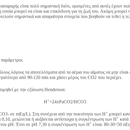
ιαταραχής είναι πολύ σημαντική διότι, ορισμένες από αυτές έχουν π
 οποία μπορεί να είναι και επικίνδυνη για τη ζωή του. Ακόμη μπορεί
ούν σημαντικά και απαραίτητα στοιχεία που βοηθούν να τεθεί η τελ
 παράμετροι.
ικίλους λόγους τα αποτελέσματα από τα αέρια του αίματος να μην είν
εγαλύτερο από 90-120 min και χάσει μέρος του CO2 που περιέχει.
τιμηθεί με την εξίσωση Henderson:
+
Η
=24xPaCO2/HCO3
+
O3- σε mEq/L). Στη συνέχεια από την πυκνότητα των Η
μπορεί κανε
+
ά 0,10, μειώνεται ή αυξάνεται αντίστοιχα η συγκέντρωση των Η
κατά 
+
α του pH. Έτσι σε pH 7,30 η συγκέντρωση των Η
είναι: 80-30=50 nEq