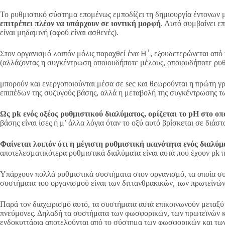
Το ρυθμιστικό σύστημα επομένως εμποδίζει τη δημιουργία έντονων
επιτρέπει πλέον να υπάρχουν σε ιοντική μορφή
. Αυτό συμβαίνει ε
είναι μηδαμινή (αφού είναι ασθενές).
+
Στον οργανισμό λοιπόν μόλις παραχθεί ένα Η
, εξουδετερώνεται από
(αλλάζοντας η συγκέντρωση οποιουδήποτε μέλους, οποιουδήποτε ρυθ
μπορούν και ενεργοποιούνται μέσα σε sec και θεωρούνται η πρώτη γ
επιπέδων της συζυγούς βάσης, αλλά η μεταβολή της συγκέντρωσης τ
Ως pk ενός οξέος ρυθμιστικού διαλύματος, ορίζεται το pH στο οπ
βάσης είναι ίσες ή μ’ άλλα λόγια όταν το οξύ αυτό βρίσκεται σε δι
Φαίνεται λοιπόν ότι η μέγιστη ρυθμιστική ικανότητα ενός διαλύμα
αποτελεσματικότερα ρυθμιστικά διαλύματα είναι αυτά που έχουν pk πο
Υπάρχουν πολλά ρυθμιστικά συστήματα στον οργανισμό, τα οποία συν
συστήματα του οργανισμού είναι των διττανθρακικών, των πρωτεϊνών
Παρά τον διαχωρισμό αυτό, τα συστήματα αυτά επικοινωνούν μεταξύ τ
πνεύμονες. Δηλαδή τα συστήματα των φωσφορικών, των πρωτεϊνών και
ενδοκυττάρια αποτελούνται από το σύστημα των φωσφορικών και των