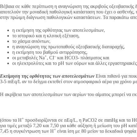
Βέβαια σε κάθε περίπτωση η αναγνώριση της ακριβούς οξεοβασικής δ
αποτελούν την μοναδική παθολογική κατάσταση που έχει ο ασθενής, η
στην πρώιμη διάγνωση παθολογικών καταστάσεων. Τα παρακάτω αποτελ
η εκτίμηση της ορθότητας των αποτελεσμάτων,
το ιστορικό και η κλινική εξέταση,
το χάσμα ανιόντων,
η αναγνώριση της πρωτοπαθούς οξεοβασικής διαταραχής,
η εκτίμηση του βαθμού αντιρρόπησης,
+
–
οι μεταβολές Na
, CI
και HCO3- πλάσματος και
οι ηλεκτρολύτες και το pH των ούρων και άλλες εργαστηριακές
Εκτίμηση της ορθότητας των αποτελεσμάτων
Είναι πιθανό για πο
3-5 mEq/L αν το δείγμα εκτεθεί στον ατμοσφαιρικό αέρα για χρόνο μ
Η ακρίβεια των αποτελεσμάτων των αερίων του αίματος μπορεί να εκ
+
(όπου τα H
προσδιορίζονται σε nEq/L, η PaCO2 σε mmHg και τα HC
για τιμές μεταξύ 7,20 και 7,50 για κάθε αύξηση ή μείωση του pH κατ
+
7,45 η συγκέντρωση των Η
είναι ίση με 80 μείον τα δεκαδικά ψηφί