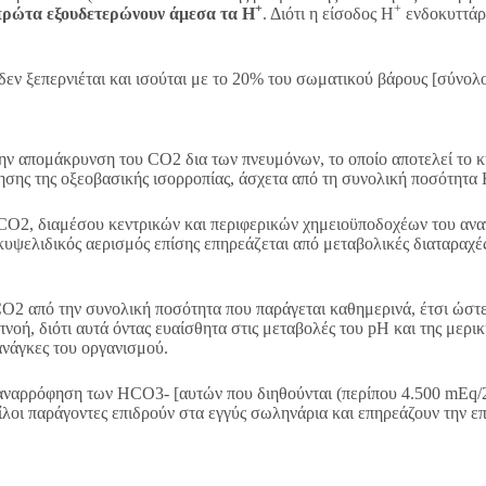
+
+
 πρώτα εξουδετερώνουν άμεσα τα Η
. Διότι η είσοδος Η
ενδοκυττάρι
εν ξεπερνιέται και ισούται με το 20% του σωματικού βάρους [σύνολ
ην απομάκρυνση του CO2 δια των πνευμόνων, το οποίο αποτελεί το κ
ησης της οξεοβασικής ισορροπίας, άσχετα από τη συνολική ποσότητα
PaCO2, διαμέσου κεντρικών και περιφερικών χημειοϋποδοχέων του ανα
κυψελιδικός αερισμός επίσης επηρεάζεται από μεταβολικές διαταραχέ
O2 από την συνολική ποσότητα που παράγεται καθημερινά, έτσι ώστ
νοή, διότι αυτά όντας ευαίσθητα στις μεταβολές του pH και της μερ
ανάγκες του οργανισμού.
παναρρόφηση των HCO3- [αυτών που διηθούνται (περίπου 4.500 mEq/2
ίλοι παράγοντες επιδρούν στα εγγύς σωληνάρια και επηρεάζουν την