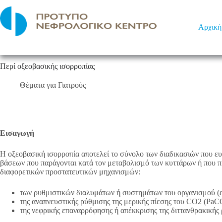
Μετάβαση
στο
περιεχόμενο
Αρχική
Περί οξεοβασικής ισορροπίας
Θέματα για Γιατρούς
Εισαγωγή
Η οξεοβασική ισορροπία αποτελεί το σύνολο των διαδικασιών που ευ
βάσεων που παράγονται κατά τον μεταβολισμό των κυττάρων ή που πρ
διαφορετικών προστατευτικών μηχανισμών:
των ρυθμιστικών διαλυμάτων ή συστημάτων του οργανισμού (ε
της αναπνευστικής ρύθμισης της μερικής πίεσης του CO2 (Pa
της νεφρικής επαναρρόφησης ή απέκκρισης της διττανθρακικής 