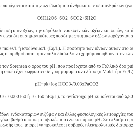
ου παράγονται κατά την οξείδωση του άνθρακα των υδατανθράκων (γλ
C6H12O6+6O2+6CO2+6H2O
ξείδωση αμινοξέων, την υδρόλυση νουκλεϊνικών οξέων και λιπών, κα
ν είναι ότι οι σημαντικότερες ποσότητες πτητικών οξέων παράγονται
moles/L ή ισοδύναμα/L (Eq/L). Η ποσότητα των ιόντων αυτών στο αίμ
 οι αριθμοί αυτοί ήταν πολύ δύσκολο να χρησιμοποιηθούν στην κλινι
 τον Sorensen ο όρος του pH, που προέρχεται από το Γαλλικό όρο pui
, η οποία έχει εκφραστεί σε γραμμομόρια ανά λίτρο (mMol/L ή mEq/L)
pH=pk+log HCO3-/0,03xPaCO2
016- 0,000160 ή 16-160 nEq/L), το αντίστοιχο pH κυμαίνεται από 6,8
άδων ενδοκυττάριων ενζύμων και άλλες φυσιολογικές λειτουργίες του
μεγάλο βαθμό από τις μεταβολές του εξωκυττάριου pH. Στο πλάσμα η 
τρωσής τους, μπορεί να προκαλέσει σοβαρές ηλεκτρολυτικές διαταραχ