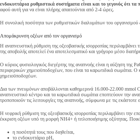
ενδοκυττάρια ρυθμιστικά συστήματα είναι και το γεγονός ότι τα
αφού αυτή για να είναι πλήρης απαιτούνται από 2-4 ώρες.
Η συνολική ποσότητα των ρυθμιστικών διαλυμάτων του οργανισμού δ
Απομάκρυνση οξέων από τον οργανισμό
Η αναπνευστική ρύθμιση της οξεοβασικής ισορροπίας περιλαμβάνει τ
της αποβολής αποτελεί ένα αποτελεσματικό και γρήγορο μέσο διατήρ
Ο κύριος φυσιολογικός διεγέρτης της αναπνοής είναι η αύξηση της 
περιφερικών χημειοϋποδοχέων, που είναι τα καρωτιδικά σωμάτια. Ο 
χημειοϋποδοχέων.
Δια των πνευμόνων αποβάλλονται καθημερινά 16.000-22.000 mmol C
αναπνευστικό κέντρο και τα καρωτιδικά σωμάτια εποπτεύουν την αναπ
τροποποιούν τις λειτουργίες της αναπνοής, σύμφωνα με τις εκάστοτε 
Η νεφρική ρύθμιση της οξεοβασικής ισορροπίας περιλαμβάνει την ε
έκκριση οξέων υπό τη μορφή NH4+ ή τιτλοποιήσιμης οξύτητας. Ποικ
η ποσότητά τους που διηθείται,
το ενδοκυττάριο pH,