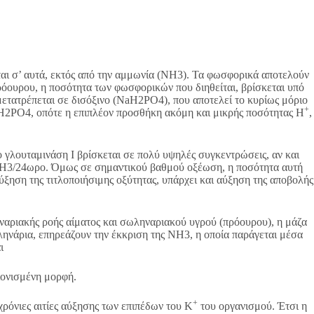
αι σ’ αυτά, εκτός από την αμμωνία (ΝΗ3). Τα φωσφορικά αποτελούν
ρόουρου, η ποσότητα των φωσφορικών που διηθείται, βρίσκεται υπό
ετατρέπεται σε δισόξινο (NaH2PO4), που αποτελεί το κυρίως μόριο
+
aH2PO4, οπότε η επιπλέον προσθήκη ακόμη και μικρής ποσότητας Η
,
 γλουταμινάση Ι βρίσκεται σε πολύ υψηλές συγκεντρώσεις, αν και
 ΝΗ3/24ωρο. Όμως σε σημαντικού βαθμού οξέωση, η ποσότητα αυτή
ξηση της τιτλοποιήσιμης οξύτητας, υπάρχει και αύξηση της αποβολής
ηναριακής ροής αίματος και σωληναριακού υγρού (πρόουρου), η μάζα
νάρια, επηρεάζουν την έκκριση της NH3, η οποία παράγεται μέσα
ι
ιονισμένη μορφή.
+
χρόνιες αιτίες αύξησης των επιπέδων του K
του οργανισμού. Έτσι η