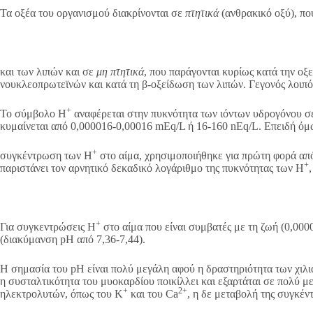
Τα οξέα του οργανισμού διακρίνονται σε
πτητικά
(ανθρακικό οξύ), π
και των λιπών και σε
μη πτητικά
, που παράγονται κυρίως κατά την ο
νουκλεοπρωτεϊνών και κατά τη β-οξείδωση των λιπών. Γεγονός λοιπό
+
Το σύμβολο Η
αναφέρεται στην πυκνότητα των ιόντων υδρογόνου σε 
κυμαίνεται από 0,000016-0,00016 mEq/L ή 16-160 nEq/L. Επειδή όμως
+
συγκέντρωση των Η
στο αίμα, χρησιμοποιήθηκε για πρώτη φορά από
+
παριστάνει τον αρνητικό δεκαδικό λογάριθμο της πυκνότητας των Η
+
Για συγκεντρώσεις Η
στο αίμα που είναι συμβατές με τη ζωή (0,000
(διακύμανση pH από 7,36-7,44).
Η σημασία του pH είναι πολύ μεγάλη αφού η δραστηριότητα των χιλι
η συσταλτικότητα του μυοκαρδίου ποικίλλει και εξαρτάται σε πολύ 
+
2+
ηλεκτρολυτών, όπως του Κ
και του Ca
, η δε μεταβολή της συγκέν