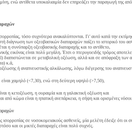
ίνη, ενώ αντίθετα υποκαλιαιμία δεν επηρεάζει την παραγωγή της από
ταραχών
σορροπίας, τόσο συχνότερα ανακαλύπτονται. Γι’ αυτό κατά την εκτίμη
τή διάγνωση των οξεοβασικών διαταραχών παίζει το ιστορικό του ασ
ται η συνύπαρξη οξεοβασικής διαταραχής και το αντίθετο,
νικής εικόνας είναι πολύ μεγάλη. Έτσι ο πτερυγοειδής τρόμος αποτελ
) διαπιστώνεται σε μεταβολική οξέωση, αλλά και σε απόφραξη των α
α) κ.ά,
ξέωσης ή αναπνευστικής αλκάλωσης, λόγω διέγερσης του αναπνευστικ
ίναι χαμηλό (<7,30), ενώ στη δεύτερη υψηλό (>7,50),
είναι η κετοξέωση, η ουραιμία και η γαλακτική οξέωση και
αι από κώμα είναι η ηπατική ανεπάρκεια, η σήψη και ορισμένες νόσο
ταραχών
ισορροπίας σε νοσοκομειακούς ασθενείς, μία μελέτη έδειξε ότι οι σ
όσο και οι μικτές διαταραχές είναι πολύ συχνές.