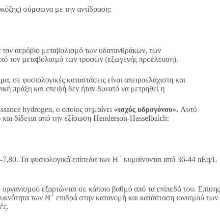
υκόζης) σύμφωνα με την αντίδραση:
τά τον αερόβιο μεταβολισμό των υδατανθράκων, των
 από τον μεταβολισμό των τροφών (εξωγενής προέλευση).
α, σε φυσιολογικές καταστάσεις είναι απειροελάχιστη και
κή πράξη και επειδή δεν ήταν δυνατό να μετρηθεί η
ssance hydrogen, ο οποίος σημαίνει
«ισχύς υδρογόνου».
Αυτό
 και δίδεται από την εξίσωση Henderson-Hasselbalch:
+
0-7,80. Τα φυσιολογικά επίπεδα των Η
κυμαίνονται από 36-44 nEq/L
 οργανισμού εξαρτώνται σε κάποιο βαθμό από τα επίπεδά του. Επίσης
+
πυκνότητα των Η
επιδρά στην κατανομή και κατάσταση ιονισμού των
ές.