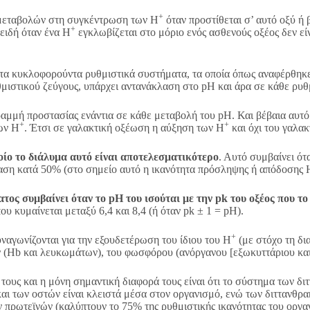
+
 μεταβολών στη συγκέντρωση των Η
όταν προστίθεται σ’ αυτό οξύ ή
+
πειδή όταν ένα Η
εγκλωβίζεται στο μόριο ενός ασθενούς οξέος δεν εί
 τα κυκλοφορούντα ρυθμιστικά συστήματα, τα οποία όπως αναφέρθηκ
μιστικού ζεύγους, υπάρχει αντανάκλαση στο pΗ και άρα σε κάθε ρυθ
ραμμή προστασίας ενάντια σε κάθε μεταβολή του pH. Και βέβαια αυτό
+
+
ων Η
. Έτσι σε γαλακτική οξέωση η αύξηση των Η
και όχι του γαλακτ
οίο το διάλυμα αυτό είναι αποτελεσματικότερο
. Αυτό συμβαίνει ό
άσταση κατά 50% (στο σημείο αυτό η ικανότητα πρόσληψης ή απόδοσης 
τος συμβαίνει όταν το pH του ισούται με την pk του οξέος που το
υ κυμαίνεται μεταξύ 6,4 και 8,4 (ή όταν pk ± 1 = pH).
+
αγωνίζονται για την εξουδετέρωση του ίδιου του Η
(με στόχο τη δι
 (Hb και λευκωμάτων), του φωσφόρου (ανόργανου [εξωκυττάριου και 
ους και η μόνη σημαντική διαφορά τους είναι ότι το σύστημα των διτ
 των οστών είναι κλειστά μέσα στον οργανισμό, ενώ των διττανθρακι
 πρωτεϊνών (καλύπτουν το 75% της ρυθμιστικής ικανότητας του οργα