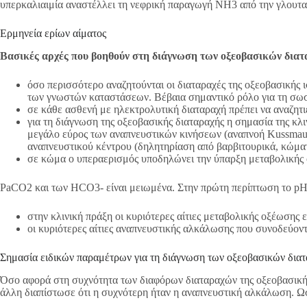
υπερκαλιαιμία αναστέλλει τη νεφρική παραγωγή ΝΗ3 από την γλουταμ
Ερμηνεία ερίων αίματος
Βασικές αρχές που βοηθούν στη διάγνωση των οξεοβασικών δια
όσο περισσότερο αναζητούνται οι διαταραχές της οξεοβασικής ι
των γνωστών καταστάσεων. Βέβαια σημαντικό ρόλο για τη σωσ
σε κάθε ασθενή με ηλεκτρολυτική διαταραχή πρέπει να αναζητιέ
για τη διάγνωση της οξεοβασικής διαταραχής η σημασία της κλι
μεγάλο εύρος των αναπνευστικών κινήσεων (αναπνοή Kussmaul
αναπνευστικού κέντρου (δηλητηρίαση από βαρβιτουρικά, κώματ
σε κώμα ο υπεραερισμός υποδηλώνει την ύπαρξη μεταβολικής ο
PaCO2 και των HCO3- είναι μειωμένα. Στην πρώτη περίπτωση το pH ε
στην κλινική πράξη οι κυριότερες αίτιες μεταβολικής οξέωσης 
οι κυριότερες αίτιες αναπνευστικής αλκάλωσης που συνοδεύοντ
Σημασία ειδικών παραμέτρων για τη διάγνωση των οξεοβασικών δια
Όσο αφορά στη συχνότητα των διαφόρων διαταραχών της οξεοβασικής 
άλλη διαπίστωσε ότι η συχνότερη ήταν η αναπνευστική αλκάλωση. Ωστ