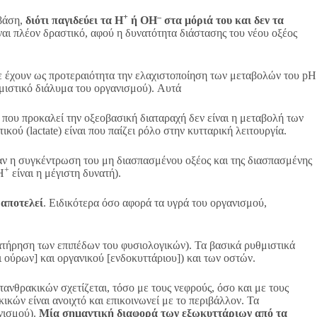
+
–
 βάση,
διότι παγιδεύει τα Η
ή ΟΗ
στα μόριά του και δεν τα
ναι πλέον δραστικό, αφού η δυνατότητα διάστασης του νέου οξέος
ε έχουν ως προτεραιότητα την ελαχιστοποίηση των μεταβολών του pH
μιστικό διάλυμα του οργανισμού). Αυτά
 που προκαλεί την οξεοβασική διαταραχή δεν είναι η μεταβολή των
ικού (lactate) είναι που παίζει ρόλο στην κυτταρική λειτουργία.
ταν η συγκέντρωση του μη διασπασμένου οξέος και της διασπασμένης
+
Η
είναι η μέγιστη δυνατή).
 αποτελεί
. Ειδικότερα όσο αφορά τα υγρά του οργανισμού,
ατήρηση των επιπέδων του φυσιολογικών). Τα βασικά ρυθμιστικά
ούρων] και οργανικού [ενδοκυττάριου]) και των οστών.
τανθρακικών σχετίζεται, τόσο με τους νεφρούς, όσο και με τους
κών είναι ανοιχτό και επικοινωνεί με το περιβάλλον. Τα
νισμού).
Μία σημαντική διαφορά των εξωκυττάριων από τα