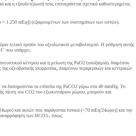
α και η εξουδετέρωσή τους επιτυγχάνεται σχετικά καθυστερημένα,
ο = 1.250 mEq]) (εξαιρουμένων των συστημάτων των οστών).
ύριο τελικό προϊόν του οξειδωτικού μεταβολισμού. Η ρύθμιση αυτής
+
 H
που υπάρχει.
πνευστικού κέντρου και η μείωση της PaO2 (υποξαιμία), διαμέσου
ς της οξεοβασικής ισορροπίας, διαμέσου περιφερικών και κεντρικών
ε να διατηρούνται τα επίπεδα της PaCO2 γύρω στα 40 mmHg. Το
ικής πίεση του CO2 του εξωκυττάριου χώρου, μπορούν και
4ωρο) και αυτών που παράγονται τοπικά (~70 mEq/24ωρο)] και την
 επαναρρόφηση των HCO3-, όπως: