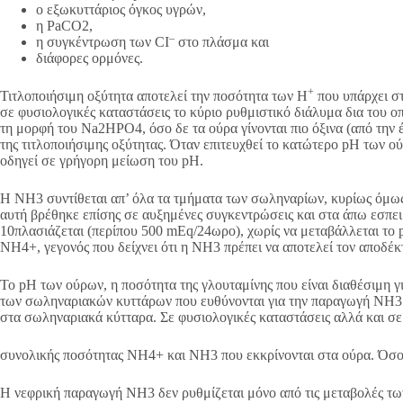
ο εξωκυττάριος όγκος υγρών,
η PaCO2,
–
η συγκέντρωση των CI
στο πλάσμα και
διάφορες ορμόνες.
+
Τιτλοποιήσιμη οξύτητα αποτελεί την ποσότητα των Η
που υπάρχει στ
σε φυσιολογικές καταστάσεις το κύριο ρυθμιστικό διάλυμα δια του ο
τη μορφή του Na2HPO4, όσο δε τα ούρα γίνονται πιο όξινα (από την
της τιτλοποιήσιμης οξύτητας. Όταν επιτευχθεί το κατώτερο pH των 
οδηγεί σε γρήγορη μείωση του pH.
Η ΝΗ3 συντίθεται απ’ όλα τα τμήματα των σωληναρίων, κυρίως όμως 
αυτή βρέθηκε επίσης σε αυξημένες συγκεντρώσεις και στα άπω εσπ
10πλασιάζεται (περίπου 500 mEq/24ωρο), χωρίς να μεταβάλλεται το 
ΝΗ4+, γεγονός που δείχνει ότι η ΝΗ3 πρέπει να αποτελεί τον αποδέ
Το pH των ούρων, η ποσότητα της γλουταμίνης που είναι διαθέσιμη 
των σωληναριακών κυττάρων που ευθύνονται για την παραγωγή NH3 
στα σωληναριακά κύτταρα. Σε φυσιολογικές καταστάσεις αλλά και σ
συνολικής ποσότητας NH4+ και NH3 που εκκρίνονται στα ούρα. Όσο π
Η νεφρική παραγωγή NH3 δεν ρυθμίζεται μόνο από τις μεταβολές των 