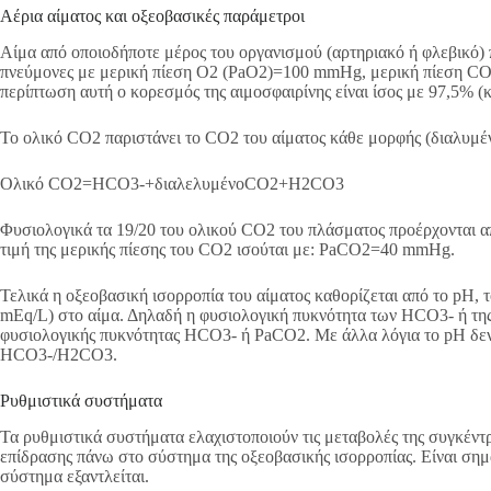
Αέρια αίματος και οξεοβασικές παράμετροι
Αίμα από οποιοδήποτε μέρος του οργανισμού (αρτηριακό ή φλεβικό) 
πνεύμονες με μερική πίεση O2 (PaO2)=100 mmHg, μερική πίεση 
περίπτωση αυτή ο κορεσμός της αιμοσφαιρίνης είναι ίσος με 97,5% 
Το ολικό CO2 παριστάνει το CO2 του αίματος κάθε μορφής (διαλυμέν
Ολικό CO2=HCO3-+διαλελυμένοCO2+H2CO3
Φυσιολογικά τα 19/20 του ολικού CO2 του πλάσματος προέρχονται α
τιμή της μερικής πίεσης του CO2 ισούται με: PaCO2=40 mmHg.
Τελικά η οξεοβασική ισορροπία του αίματος καθορίζεται από το pH, 
mEq/L) στο αίμα. Δηλαδή η φυσιολογική πυκνότητα των HCO3- ή της Pa
φυσιολογικής πυκνότητας HCO3- ή PaCO2. Με άλλα λόγια το pH δεν
HCO3-/H2CO3.
Ρυθμιστικά συστήματα
Τα ρυθμιστικά συστήματα ελαχιστοποιούν τις μεταβολές της συγκέν
επίδρασης πάνω στο σύστημα της οξεοβασικής ισορροπίας. Είναι σημα
σύστημα εξαντλείται.