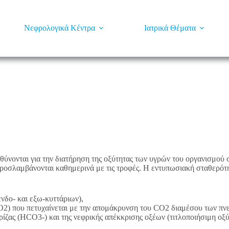
Νεφρολογικά Κέντρα
Ιατρικά Θέματα
θύνονται για την διατήρηση της οξύτητας των υγρών του οργανισμού 
οσλαμβάνονται καθημερινά με τις τροφές. Η εντυπωσιακή σταθερότητα
νδο- και εξω-κυττάριων),
CO2) που πετυχαίνεται με την απομάκρυνση του CO2 διαμέσου των πν
ρίζας (HCO3-) και της νεφρικής απέκκρισης οξέων (τιτλοποιήσιμη οξ