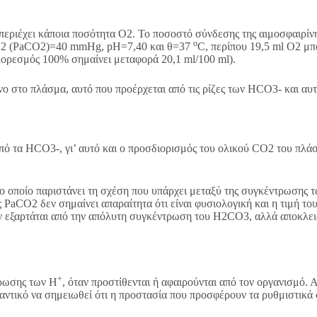
περιέχει κάποια ποσότητα Ο2. Το ποσοστό σύνδεσης της αιμοσφαιρίν
ο
CO2 (PaCO2)=40 mmHg, pH=7,40 και θ=37
C, περίπου 19,5 ml O2 μπ
(κορεσμός 100% σημαίνει μεταφορά 20,1 ml/100 ml).
ο στο πλάσμα, αυτό που προέρχεται από τις ρίζες των HCO3- και αυτ
πό τα HCO3-, γι’ αυτό και ο προσδιορισμός του ολικού CO2 του πλά
το οποίο παριστάνει τη σχέση που υπάρχει μεταξύ της συγκέντρωσης 
CO2 δεν σημαίνει απαραίτητα ότι είναι φυσιολογική και η τιμή του p
 εξαρτάται από την απόλυτη συγκέντρωση του H2CO3, αλλά αποκλεισ
+
τρωσης των Η
, όταν προστίθενται ή αφαιρούνται από τον οργανισμό.
ντικό να σημειωθεί ότι η προστασία που προσφέρουν τα ρυθμιστικά συ