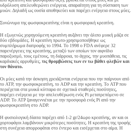
υδρόλυση απελευθερώνει ενέργεια, απαραίτητη για τη σύσπαση των
μυών. Δηλαδή ως ουσία αποθηκεύει και παρέχει ενέργεια στους μύες.
Συνώνυμα της φωσφοκρεατίνης είναι η φωσφορική κρεατίνη.
Η εξωγενώς χορηγούμενη κρεατίνη αυξάνει την άλιπο μυική μάζα σε
δύο εβδομάδες. Η κρεατίνη πρωτο-χρησιμοποιήθηκε ως
συμπλήρωμα διατροφής το 1994. Το 1998 ο FDA ανέφερε 32
παρενέργειες της κρεατίνης, μεταξύ των οποίων τον αιφνίδιο
παροξυσμό, τους εμέτους, τη διάρροια, το άγχος, την μυοπάθεια, τις
καρδιακές αρρυθμίες,
τις θρομβώσεις των εν τω βάθει φλεβών και
τον θάνατο.
Οι μύες κατά την άσκηση χρειάζονται ενέργεια που την παίρνουν από
το ATP, την φωσφοκρεατίνη, το ADP και την κρεατίνη. Το ATP που
περιέχεται στα μυικά κύτταρα σε σχετικά σταθερές ποσότητες,
παρέχει ενέργεια με την απελευθέρωση ενός Pi μετατρεπόμενο σε
ADP. Το ATP ξαναγεννιέται με την προσφορά ενός Pi από την
φωσφοκρεατίνη στο ADP.
Η φυσιολογική δίαιτα παρέχει από 1-2 gr/24ωρο κρεατίνης, αν και οι
χορτοφάγοι λαμβάνουν μικρότερες ποσότητες. Η κρεατίνη της τροφής
στη συνέχεια απορροφάται στο έντερο και εισέρχεται στο αίμα. Η