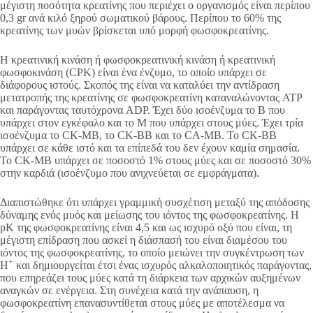
μέγιστη ποσότητα κρεατίνης που περιέχει ο οργανισμός είναι περίπου
0,3 gr ανά κιλό ξηρού σωματικού βάρους. Περίπου το 60% της
κρεατίνης των μυών βρίσκεται υπό μορφή φωσφοκρεατίνης.
Η κρεατινική κινάση ή φωσφοκρεατινική κινάση ή κρεατινική
φωσφοκινάση (CPK) είναι ένα ένζυμο, το οποίο υπάρχει σε
διάφορους ιστούς. Σκοπός της είναι να καταλύει την αντίδραση
μετατροπής της κρεατίνης σε φωσφοκρεατίνη καταναλώνοντας ATP
και παράγοντας ταυτόχρονα ADP. Έχει δύο ισοένζυμα το Β που
υπάρχει στον εγκέφαλο και το Μ που υπάρχει στους μύες. Έχει τρία
ισοένζυμα το CK-MB, το CK-BB και το CA-MB. Το CK-BB
υπάρχει σε κάθε ιστό και τα επίπεδά του δεν έχουν καμία σημασία.
Το CK-MB υπάρχει σε ποσοστό 1% στους μύες και σε ποσοστό 30%
στην καρδιά (ισοένζυμο που ανιχνεύεται σε εμφράγματα).
Διαπιστώθηκε ότι υπάρχει γραμμική συσχέτιση μεταξύ της απόδοσης
δύναμης ενός μυός και μείωσης του ιόντος της φωσφοκρεατίνης. Η
pK της φωσφοκρεατίνης είναι 4,5 και ως ισχυρό οξύ που είναι, τη
μέγιστη επίδραση που ασκεί η διάσπασή του είναι διαμέσου του
ιόντος της φωσφοκρεατίνης, το οποίο μειώνει την συγκέντρωση των
+
Η
και δημιουργείται έτσι ένας ισχυρός αλκαλοποιητικός παράγοντας,
που επηρεάζει τους μύες κατά τη διάρκεια των αρχικών αυξημένων
αναγκών σε ενέργεια. Στη συνέχεια κατά την ανάπαυση, η
φωσφοκρεατίνη επανασυντίθεται στους μύες με αποτέλεσμα να