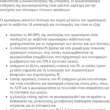
διακόπτεται η αλκαλοποιητική της επίδραση. Η αλκαλοποιητική
επίδραση της φωσφοκρεατίνης είναι μάλλον ωφέλιμη για την
συνέχιση των σύντομων έντονων ασκήσεων.
Ο φωσφόρος αποτελεί δεύτερο πιο συχνό μέταλλο του οργανισμού
μετά το ασβέστιο. Η κατανομή και λειτουργίες του είναι οι εξής:
περίπου το 80-90% της ποσότητας του οργανισμού είναι
συνδεμένο με ασβέστιο (φωσφορικό ασβέστιο) και
χρησιμοποιείται για το σχηματισμό των αστών και των δοντιών,
η υπόλοιπη ποσότητα Pi βρίσκεται υπό μορφή μιας ποικιλίας
οργανικών ενώσεων, στις οποίες περιλαμβάνονται τα
φωσφολιπίδια (συμβάλλουν στο σχηματισμό των κυτταρικών
μεμβρανών) και του DNA (γενετικό υλικό),
υπάρχουν κι άλλες οργανικές ενώσεις του Pi, οι οποίες έχουν
μεγάλη σημασία για τη λειτουργία των περισσοτέρων
βιταμινών του συμπλέγματος Β,
επίσης οργανικές ενώσεις του Pi υπάρχουν μέσα στα κύτταρα
και είναι υπεύθυνες για προσφορά ενέργειας στους μύες, όπως
το ATP και η φωσφοκρεατίνη (η τελευταία είναι απαραίτητη για
τη σύσπαση των μυών),
η γλυκόζη επίσης πρέπει να φωσφορυλιωθεί για να αρχίσει η
διαδικασία της γλυκόλυσης (μεταβολική διαδικασία παραγωγής
ενέργειας για το κύτταρο) και
τέλος οργανικές ενώσεις του Pi (2,3-διφωσφορο-γλυκερινικό