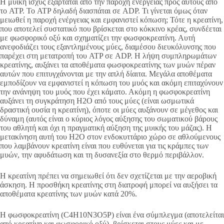
Η μυική ισχύς εξαρτάται από την παροχή ενέργειας προς αυτούς από
το ATP. Το ATP δηλαδή διασπάται σε ADP. Τι γίνεται όμως όταν
μειωθεί η παροχή ενέργειας και εμφανιστεί κόπωση; Τότε η κρεατίνη,
που αποτελεί συστατικό που βρίσκεται στο κόκκινο κρέας, συνδέεται
με φωσφορικό οξύ και σχηματίζει την φωσφοκρεατίνη. Αυτή
ανεφοδιάζει τους εξαντλημένους μύες, διαμέσου διευκόλυνσης που
παρέχει στη μετατροπή του ATP σε ADP. Η λήψη συμπληρωμάτων
κρεατίνης, αυξάνει τα αποθέματα φωσφοκρεατίνης των μυών πέραν
αυτών που επιτυγχάνονται με την απλή δίαιτα. Μεγάλα αποθέματα
εμποδίζουν να εμφανιστεί η κόπωση του μυός και ακόμη επιταχύνουν
την ανάνηψη του μυός που έχει κάματο. Ακόμη η φωσφοκρεατίνη
αυξάνει τη συγκράτηση Η2Ο από τους μύες (είναι ωσμωτικά
δραστική ουσία η κρεατίνη), όποτε οι μύες αυξάνουν σε μέγεθος και
δύναμη (αυτός είναι ο κύριος λόγος αύξησης του σωματικού βάρους
του αθλητή και όχι η πραγματική αύξηση της μυικής του μάζας). Η
μετακίνηση αυτή του Η2Ο στον ενδοκυττάριο χώρο σε αθλούμενους
που λαμβάνουν κρεατίνη είναι που ευθύνεται για τις κράμπες των
μυών, την αφυδάτωση και τη δυσανεξία στο θερμό περιβάλλον.
Η κρεατίνη πρέπει να σημειωθεί ότι δεν σχετίζεται με την αεροβική
άσκηση. Η προσθήκη κρεατίνης στη διατροφή μπορεί να αυξήσει τα
αποθέματα κρεατίνης των μυών κατά 20%.
Η φωσφοκρεατίνη (C4H10N3O5P) είναι ένα σύμπλεγμα (αποτελείται
από κρεατίνη και φωσφορικό οξύ), βρίσκεται στους μύες και με