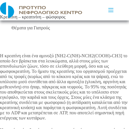
Μετάβαση
στο
περιεχόμενο
Κρεατίνη – κρεατινίνη – φώσφορος
Θέματα για Γιατρούς
Η κρεατίνη είναι ένα αμινοξύ [NH2-C(NH)-NCH2(COOH)-CH3] το
οποίο δεν βρίσκεται στα λευκώματα, αλλά στους μύες των
σπονδυλωτών ζώων, τόσο σε ελεύθερη μορφή, όσο και ως
φωσφοκρεατίνη. Το ήμισυ της κρεατίνης του οργανισμού προέρχεται
από τις τροφές (κυρίως από το κόκκινο κρέας και τα ψάρια), ενώ το
υπόλοιπο μισό συντίθεται από άλλα αμινοξέα (γλυκίνη, αργινίνη και
μεθειονίνη) στο ήπαρ, πάγκρεας και νεφρούς. Το 95% της ποσότητάς
του αποθηκεύεται στους σκελετικούς μύες και το υπόλοιπο στον
εγκέφαλο, την καρδιά και τους όρχεις. Στους μύες ένα κλάσμα της
κρεατίνης συνδέεται με φωσφορικό (η αντίδραση καταλύεται από την
κρεατινική κινάση) και παράγεται η φωσφοκρεατίνη. Αυτή συνδέεται
με το ADP και μετατρέπεται σε ATP, που αποτελεί σημαντική πηγή
ενέργειας των κυττάρων.