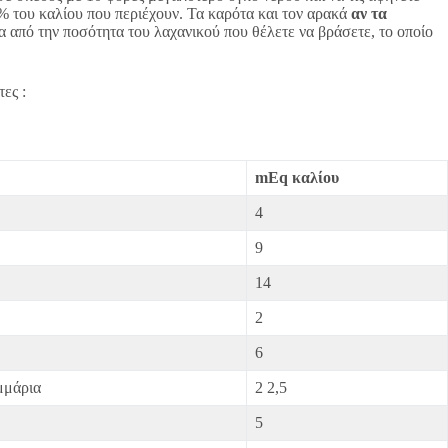
75% του καλίου που περιέχουν. Τα καρότα και τον αρακά
αν τα
α από την ποσότητα του λαχανικού που θέλετε να βράσετε, το οποίο
ες :
mEq καλίου
4
9
14
2
6
μμάρια
2 2,5
5