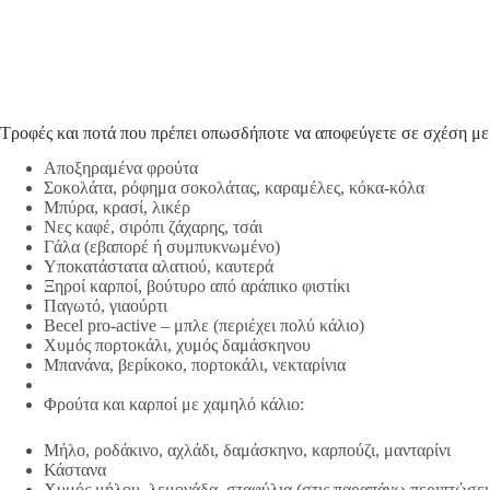
Τροφές και ποτά που πρέπει οπωσδήποτε να αποφεύγετε σε σχέση με τ
Αποξηραμένα φρούτα
Σοκολάτα, ρόφημα σοκολάτας, καραμέλες, κόκα-κόλα
Μπύρα, κρασί, λικέρ
Νες καφέ, σιρόπι ζάχαρης, τσάι
Γάλα (εβαπορέ ή συμπυκνωμένο)
Υποκατάστατα αλατιού, καυτερά
Ξηροί καρποί, βούτυρο από αράπικο φιστίκι
Παγωτό, γιαούρτι
Becel pro-active – μπλε (περιέχει πολύ κάλιο)
Χυμός πορτοκάλι, χυμός δαμάσκηνου
Μπανάνα, βερίκοκο, πορτοκάλι, νεκταρίνια
Φρούτα και καρποί με χαμηλό κάλιο:
Μήλο, ροδάκινο, αχλάδι, δαμάσκηνο, καρπούζι, μανταρίνι
Κάστανα
Χυμός μήλου, λεμονάδα, σταφύλια (στις παραπάνω περιπτώσει