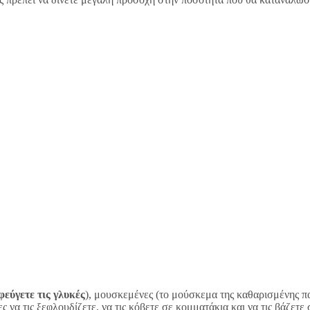
φεύγετε τις γλυκές
), μουσκεμένες (το μούσκεμα της καθαρισμένης πατ
ς να τις ξεφλουδίζετε, να τις κόβετε σε κομματάκια και να τις βάζετ