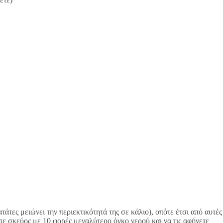
άτες μειώνει την περιεκτικότητά της σε κάλιο), οπότε έτσι από αυτές
ε σε σκεύος με 10 φορές μεγαλύτερο όγκο νερού και να τις αφήνετε