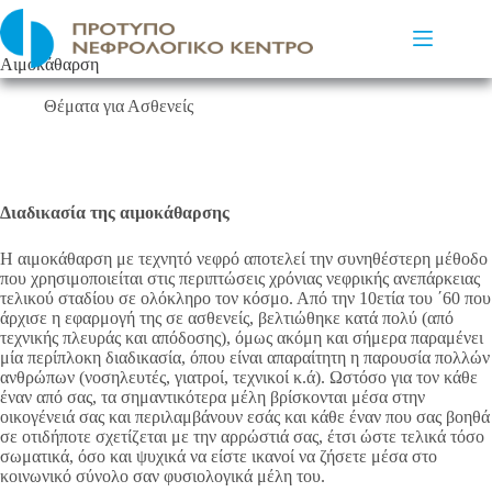
Μετάβαση
στο
περιεχόμενο
Αιμοκάθαρση
Θέματα για Ασθενείς
Διαδικασία της αιμοκάθαρσης
Η αιμοκάθαρση με τεχνητό νεφρό αποτελεί την συνηθέστερη μέθοδο
που χρησιμοποιείται στις περιπτώσεις χρόνιας νεφρικής ανεπάρκειας
τελικού σταδίου σε ολόκληρο τον κόσμο. Από την 10ετία του ΄60 που
άρχισε η εφαρμογή της σε ασθενείς, βελτιώθηκε κατά πολύ (από
τεχνικής πλευράς και απόδοσης), όμως ακόμη και σήμερα παραμένει
μία περίπλοκη διαδικασία, όπου είναι απαραίτητη η παρουσία πολλών
ανθρώπων (νοσηλευτές, γιατροί, τεχνικοί κ.ά). Ωστόσο για τον κάθε
έναν από σας, τα σημαντικότερα μέλη βρίσκονται μέσα στην
οικογένειά σας και περιλαμβάνουν εσάς και κάθε έναν που σας βοηθά
σε οτιδήποτε σχετίζεται με την αρρώστιά σας, έτσι ώστε τελικά τόσο
σωματικά, όσο και ψυχικά να είστε ικανοί να ζήσετε μέσα στο
κοινωνικό σύνολο σαν φυσιολογικά μέλη του.