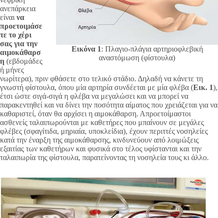
ανεπάρκεια
είναι
να
προετοιμάσε
τε το χέρι
σας για την
Εικόνα 1
: Πλαγιο-πλάγια αρτηριοφλεβική
αιμοκάθαρσ
αναστόμωση (φίστουλα)
η
(εβδομάδες
ή μήνες
νωρίτερα), πριν φθάσετε στο τελικό στάδιο. Δηλαδή να κάνετε τη
γνωστή φίστουλα, όπου μία αρτηρία συνδέεται με μία φλέβα (
Εικ. 1
),
έτσι ώστε σιγά-σιγά η φλέβα να μεγαλώσει και να μπορεί να
παρακεντηθεί και να δίνει την ποσότητα αίματος που χρειάζεται για να
καθαριστεί, όταν θα αρχίσει η αιμοκάθαρση. Απροετοίμαστοι
ασθενείς ταλαιπωρούνται με καθετήρες που μπαίνουν σε μεγάλες
φλέβες (σφαγίτιδα, μηριαία, υποκλείδια), έχουν περιττές νοσηλείες
κατά την έναρξη της αιμοκάθαρσης, κινδυνεύουν από λοιμώξεις
εξαιτίας των καθετήρων και φυσικά στο τέλος υφίστανται και την
ταλαιπωρία της φίστουλα, παρατείνοντας τη νοσηλεία τους κι άλλο.